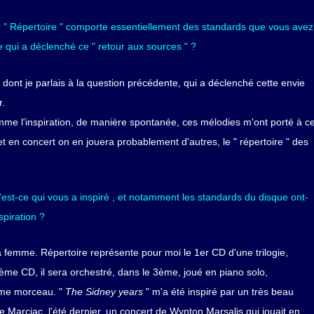
r " Répertoire " comporte essentiellement des standards que vous avez
e qui a déclenché ce " retour aux sources " ?
dont je parlais à la question précédente, qui a déclenché cette envie
r.
mme l'inspiration, de manière spontanée, ces mélodies m'ont porté à c
et en concert on en jouera probablement d'autres, le " répertoire " des
st-ce qui vous a inspiré , et notamment les standards du disque ont-
spiration ?
femme. Répertoire représente pour moi le 1er CD d'une trilogie,
2ème CD, il sera orchestré, dans le 3ème, joué en piano solo,
ême morceau. "
The Sidney years
" m'a été inspiré par un très beau
de Marciac, l'été dernier, un concert de Wynton Marsalis qui jouait en