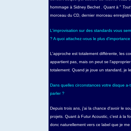
hommage à Sidney Bechet . Quant à "
Tout
morceau du CD, dernier morceau enregistré
L'improvisation sur des standards vous sembl
? A quoi attachez-vous le plus d'importance
L'approche est totalement différente, les co
appartient pas, mais on peut se l'approprier
totalement. Quand je joue un standard, je 
Dans quelles circonstances votre disque a-t
parler ?
Depuis trois ans, j'ai la chance d'avoir le
projets. Quant à Futur Acoustic, c'est à la f
donc naturellement vers ce label que je me 