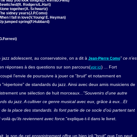
The way you look tonight(J. Kern/D.Field)
Bewitched(R. Rodgers/L.Hart)
Alone together(A. Schwartz)
The sidney years(J.P.Como)
When I fall in love(V.Young/ E. Heyman)
Up jumped spring(F.Hubbard)
G.Forrest)
 jazz adolescent, au conservatoire, on a dit à
" ce n'es
Jean-Pierre Como
il en réponses à des questions sur son parcours(
) ... Fort
voir ici
oupé l'envie de poursuivre à jouer ce "
bruit
" et notamment en
n "répertoire" de standards du jazz. Ainsi avec deux amis musiciens de
gistrement une sélection de huit morceaux...
"Souvenirs d'une autre
ds du jazz. A cultiver ce genre musical avec eux, grâce à eux...Et
e la place des standards. ils font partie de ce socle d'où partent tant
voilà qu'ils reviennent avec force.
"explique-t-il dans le livret.
t, le son de cet enregistrement offre un bien joli "bruit" que l'on peut