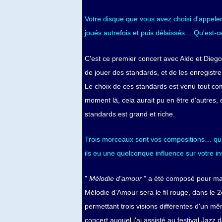
Votre disque que vous avez choisi d'appele
joués autrefois et puis délaissés… Qu'est-c
C'est ce premier concert avec Aldo et Diego 
de jouer des standards, et de les enregistre
Le choix de ces standards est venu tout co
moment là, cela aurait pu en être d'autres, 
standards est grand et riche.
Trois morceaux sont vos compositions… qu'e
ils eu une quelconque influence sur votre in
"
Mélodie d'amour
" a été composé pour ma 
Mélodie d'Amour sera le fil rouge, dans le 
permettant trois visions différentes d'un m
concert auquel j'ai assisté au festival Jazz 