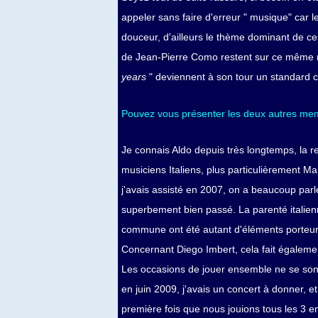
appeler sans faire d'erreur " musique" car 
douceur, d'ailleurs le thème dominant de ces 
de Jean-Pierre Como restent sur ce même reg
years
" deviennent à son tour un standard c
Pouvez vous présenter les deux autres mem
Je connais Aldo depuis très longtemps, la re
musiciens Italiens, plus particulièrement M
j'avais assisté en 2007, on a beaucoup parl
superbement bien passé. La parenté italien
commune ont été autant d'éléments porteurs
Concernant Diego Imbert, cela fait égaleme
Les occasions de jouer ensemble ne se sont
en juin 2009, j'avais un concert à donner, et 
première fois que nous jouions tous les 3 