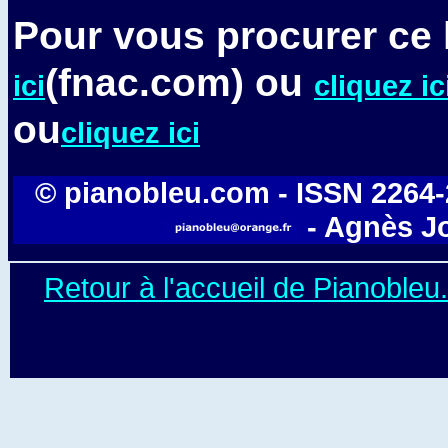
Pour vous procurer ce 
(fnac.com) ou
ici
cliquez ic
ou
cliquez ici
© pianobleu.com - ISSN 2264-20
- Agnès J
Retour à l'accueil de Pianoble